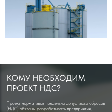
Проект нормативов предельно допустимых сбросов
(НДС) обязаны разрабатывать предприятия,
которые:
Планируют начать работу
и относятся к I или
II категории негативного воздействия на
окружающую среду (НВОС).
Уже работают
и относятся ко II категории
НВОС. Для таких предприятий расчет НДС
является частью декларации о воздействии на
окружающую среду (ДВОС).
Относятся к III категории НВОС
и
сбрасывают в сточные воды особо опасные
вещества (высокотоксичные, радиоактивные,
канцерогенные, мутагенные).
По сути, проект НДС нужен всем
предприятиям, которые могут загрязнить
водный объект.
Он помогает определить
безопасный уровень загрязнения и получить
разрешение на сброс сточных вод.